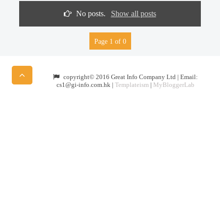
No posts.
Show all posts
Page 1 of 0
copyright© 2016 Great Info Company Ltd | Email:
cs1@gi-info.com.hk |
Templateism
|
MyBloggerLab