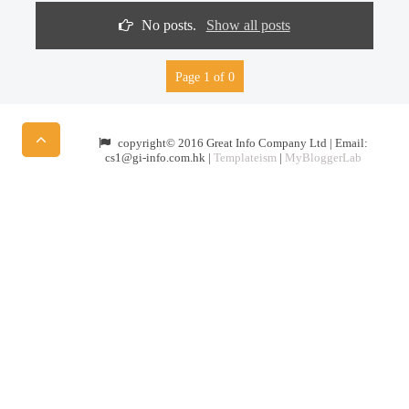
No posts.
Show all posts
Page 1 of 0
copyright© 2016 Great Info Company Ltd | Email:
cs1@gi-info.com.hk |
Templateism
|
MyBloggerLab